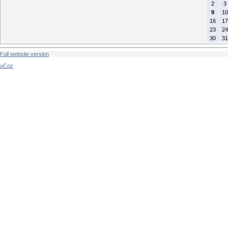
2
3
9
10
16
17
23
24
30
31
Full website version
uCoz