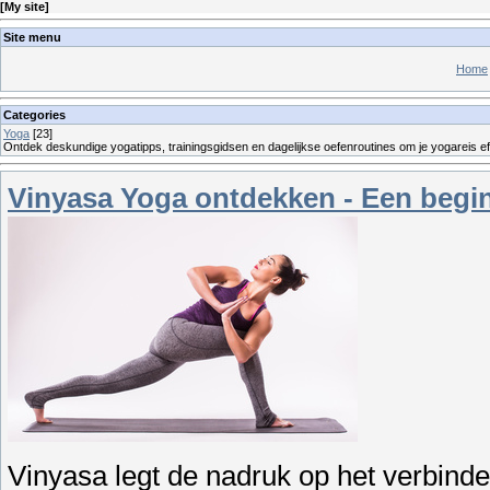
[
My site
]
Site menu
Home
Categories
Yoga
[23]
Ontdek deskundige yogatipps, trainingsgidsen en dagelijkse oefenroutines om je yogareis eff
Vinyasa Yoga ontdekken - Een begi
Vinyasa legt de nadruk op het verbind