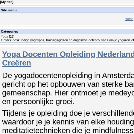
[
My site
]
Site menu
Home
Categories
Yoga
[23]
Ontdek deskundige yogatipps, trainingsgidsen en dagelijkse oefenroutines om je yogareis eff
Yoga Docenten Opleiding Nederlan
Creëren
De yogadocentenopleiding in Amsterdam
gericht op het opbouwen van sterke b
gemeenschap. Hier ontmoet je medeyogi
en persoonlijke groei.
Tijdens je opleiding doe je verschillen
waardoor je je kennis van elke houding
meditatietechnieken die je mindfulness