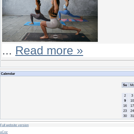
...
Read more »
Calendar
Su
M
2
3
9
10
16
17
23
24
30
31
Full website version
uCoz