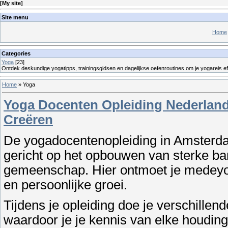
[
My site
]
Site menu
Home
Categories
Yoga
[23]
Ontdek deskundige yogatipps, trainingsgidsen en dagelijkse oefenroutines om je yogareis eff
Home
»
Yoga
Yoga Docenten Opleiding Nederlan
Creëren
De yogadocentenopleiding in Amsterdam
gericht op het opbouwen van sterke b
gemeenschap. Hier ontmoet je medeyogi
en persoonlijke groei.
Tijdens je opleiding doe je verschillen
waardoor je je kennis van elke houding