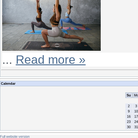
...
Read more »
Calendar
Su
M
2
3
9
10
16
17
23
24
30
31
Full website version