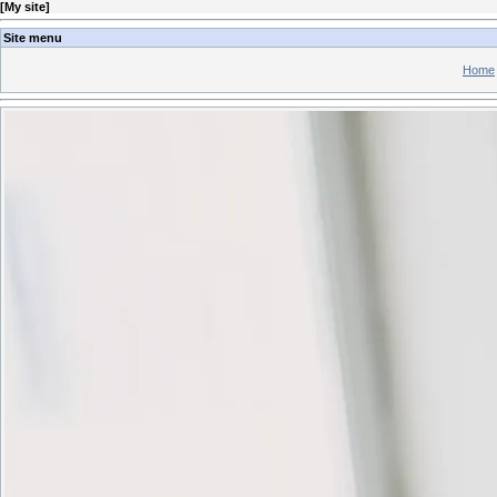
[
My site
]
Site menu
Home