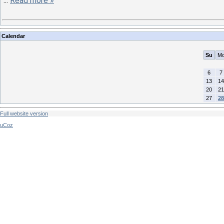
...
Read more »
Calendar
Su
M
6
7
13
14
20
21
27
28
Full website version
uCoz