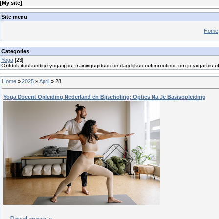
[
My site
]
Site menu
Home
Categories
Yoga
[23]
Ontdek deskundige yogatipps, trainingsgidsen en dagelijkse oefenroutines om je yogareis eff
Home
»
2025
»
April
»
28
Yoga Docent Opleiding Nederland en Bijscholing: Opties Na Je Basisopleiding