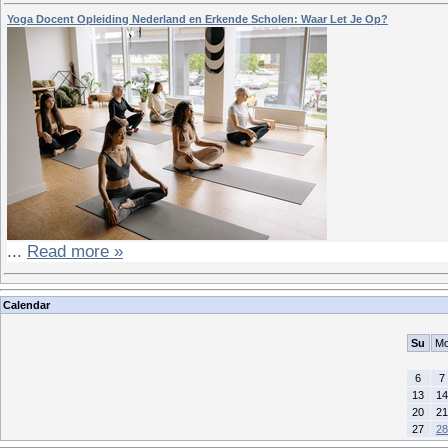
Yoga Docent Opleiding Nederland en Erkende Scholen: Waar Let Je Op?
...
Read more »
Calendar
Su
M
6
7
13
14
20
21
27
28