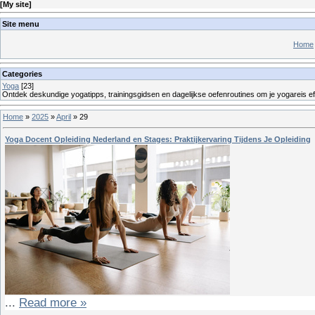
[
My site
]
Site menu
Home
Categories
Yoga
[23]
Ontdek deskundige yogatipps, trainingsgidsen en dagelijkse oefenroutines om je yogareis eff
Home
»
2025
»
April
»
29
Yoga Docent Opleiding Nederland en Stages: Praktijkervaring Tijdens Je Opleiding
...
Read more »