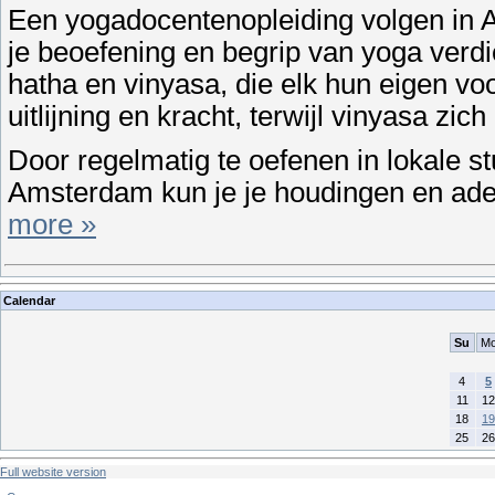
Een yogadocentenopleiding volgen in A
je beoefening en begrip van yoga verdiep
hatha en vinyasa, die elk hun eigen vo
uitlijning en kracht, terwijl vinyasa z
Door regelmatig te oefenen in lokale s
Amsterdam kun je je houdingen en ade
more »
Calendar
Su
M
4
5
11
12
18
19
25
26
Full website version