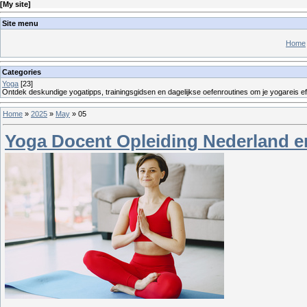
[
My site
]
Site menu
Home
Categories
Yoga
[23]
Ontdek deskundige yogatipps, trainingsgidsen en dagelijkse oefenroutines om je yogareis eff
Home
»
2025
»
May
»
05
Yoga Docent Opleiding Nederland en